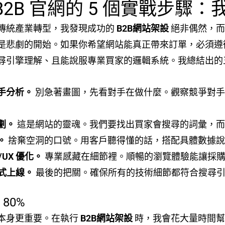
B2B 官網的 5 個實戰步驟
傳統產業轉型，我發現成功的
B2B網站架設
絕非偶然，而
是悲劇的開始。如果你希望網站能真正帶來訂單，必須遵
尋引擎理解、且能說服專業買家的邏輯系統。我總結出的
手分析。
別急著畫圖，先看對手在做什麼。觀察競爭對手的網
劃。
這是網站的靈魂。我們要找出買家會搜尋的詞彙，而
。
捨棄空洞的口號。用客戶聽得懂的話，搭配具體數據說
UX 優化。
專業感藏在細節裡。順暢的瀏覽體驗能讓採購
正式上線。
最後的把關。確保所有的技術細節都符合搜尋
80%
本身更重要。在執行
B2B網站架設
時，我會花大量時間幫