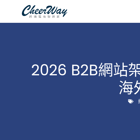
跳
至
主
要
內
容
2026 B2B
海