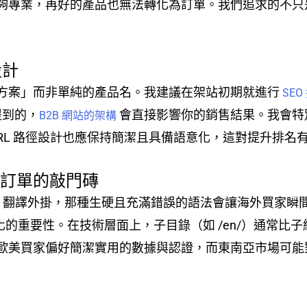
夠專業，再好的產品也無法轉化為訂單。我們追求的不只
設計
方案」而非單純的產品名。我建議在架站初期就進行
SE
所提到的，
會直接影響你的銷售結果。我會特別關
B2B 網站的架構
取。URL 路徑設計也應保持簡潔且具備語意化，這對提升排
球訂單的敲門磚
gle 翻譯外掛，那種生硬且充滿錯誤的語法會讓海外買家
的重要性。在技術層面上，子目錄（如 /en/）通常比
歐美買家偏好簡潔實用的數據與認證，而東南亞市場可能