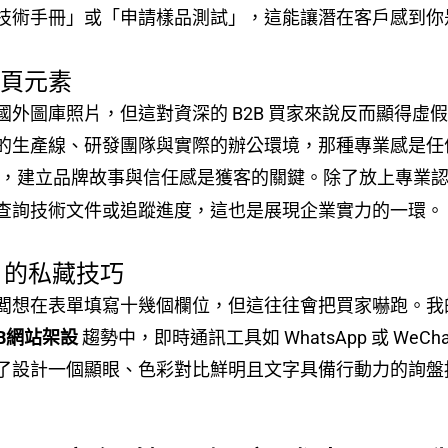
技術手冊」或「申請樣品測試」，這能讓潛在客戶感到你
網頁元素
國外圖庫照片，但這對資深的 B2B 買家來說反而顯得虛
生產線、研發團隊與實際的辦公環境，那種專業感是任何圖庫
，建立品牌故事與信任感是獲客的關鍵。除了放上專業
查詢技術文件或追蹤進度，這也是展現企業實力的一環。
) 的私藏技巧
想在表單填寫十幾個欄位，但這往往會把買家嚇跑。我的經
2B網站架設
趨勢中，即時通訊工具如 WhatsApp 或 We
了設計一個顯眼、色彩對比鮮明且文字具備行動力的詢盤