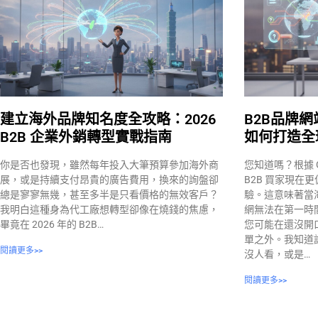
建立海外品牌知名度全攻略：2026
B2B品牌網
B2B 企業外銷轉型實戰指南
如何打造全
你是否也發現，雖然每年投入大筆預算參加海外商
您知道嗎？根據 Ga
展，或是持續支付昂貴的廣告費用，換來的詢盤卻
B2B 買家現在
總是寥寥無幾，甚至多半是只看價格的無效客戶？
驗。這意味著當
我明白這種身為代工廠想轉型卻像在燒錢的焦慮，
網無法在第一時
畢竟在 2026 年的 B2B…
您可能在還沒開
單之外。我知道
閱讀更多>>
沒人看，或是…
閱讀更多>>