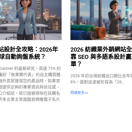
站設計全攻略：2026年
2026 紡織業外銷網站
球自動詢盤系統？
靠 SEO 與多語系設計
單？
rtner 的最新研究，高達 75% 的
更偏好「無業務代表」的自主購買體
2026 年初台灣紡織出口額比去
海外買家搜尋您的產品時，如果官
8%，面對這波被形容為「26…
間提供足夠的專業資訊與信任感，
口介紹前，就已經被排除在採購名
閱讀更多>>
許多企業主常面臨官網像電子名片