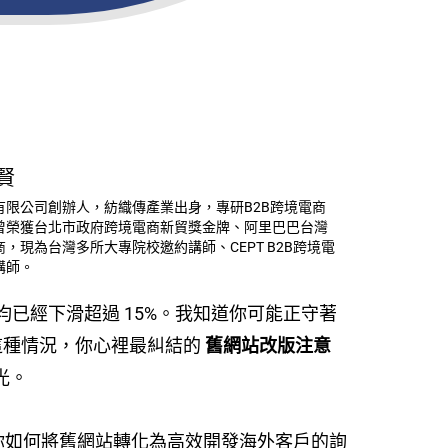
賢
有限公司創辦人，紡織傳產業出身，專研B2B跨境電商
曾榮獲台北市政府跨境電商新貿獎金牌、阿里巴巴台灣
，現為台灣多所大專院校邀約講師、CEPT B2B跨境電
講師。
量平均已經下滑超過 15%。我知道你可能正守著
這種情況，你心裡最糾結的
舊網站改版注意
光。
告訴你如何將舊網站轉化為高效開發海外客戶的詢