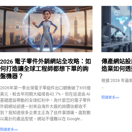
2026 電子零件外銷網站全攻略：如
傳產網站設
何打造讓全球工程師都想下單的詢
造業如何透
盤機器？
根據 2026 年最
…
2026年第一季台灣電子零組件出口額衝破了655億
美元，較去年同期大幅增長42.7%，但在這波由 AI
閱讀更多>>
基礎建設帶動的全球紅利中，為什麼您的電子零件
外銷網站卻連一封來自海外大廠的詢價信都收不
到？我知道很多企業主正為了這件事頭痛。面對數
以萬計的產品型號，網站不僅難以在 Google…
閱讀更多>>