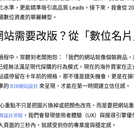
，更能精準吸引高品質 Leads。接下來，我會從 2026 年
場數位資產的華麗轉型。
網站需要改版？從「數位名片
過程中，常聽到老闆抱怨：「我們的網站就像個裝飾品，
2B 網站已經無法滿足現代採購的行為模式。現在的海外買家
站還停留在十年前的規格，那不僅是錯失機會，更是在損
準的
來呈現，才能在第一時間建立信任感。
B2B網站設計
心重點不只是把圖片換掉或把顏色改亮，而是要把網站
，我們會發現使用者體驗（UX）與搜尋引擎優
頁設計流程
入頁面的三秒內，就感受到你的專業度與穩定感。