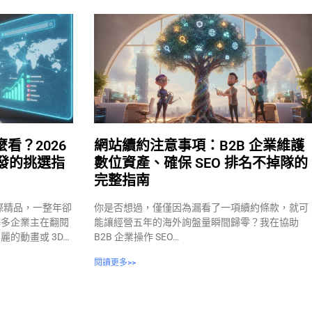
看？2026
網站續約注意事項：B2B 企業維護
開發的挑選指
數位資產、確保 SEO 排名不掉隊的
完整指南
國際精品，一整年卻
你是否想過，僅僅因為漏看了一項續約條款，就可
許多企業主在翻閱
能讓經營五年的海外詢盤量瞬間歸零？我在協助
的動畫或 3D…
B2B 企業操作 SEO…
閱讀更多>>