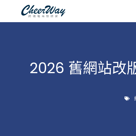
跳
至
主
要
內
容
2026 舊網站