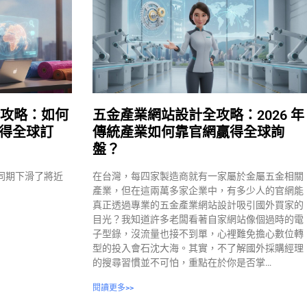
全攻略：如何
五金產業網站設計全攻略：2026 年
贏得全球訂
傳統產業如何靠官網贏得全球詢
盤？
年同期下滑了將近
在台灣，每四家製造商就有一家屬於金屬五金相關
產業，但在這兩萬多家企業中，有多少人的官網能
真正透過專業的五金產業網站設計吸引國外買家的
目光？我知道許多老闆看著自家網站像個過時的電
子型錄，沒流量也接不到單，心裡難免擔心數位轉
型的投入會石沈大海。其實，不了解國外採購經理
的搜尋習慣並不可怕，重點在於你是否掌…
閱讀更多>>