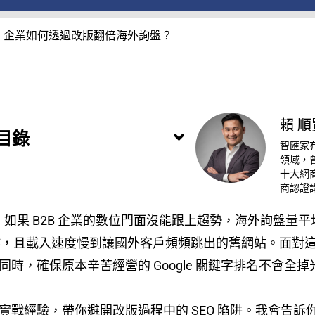
2B 企業如何透過改版翻倍海外詢盤？
賴 順
目錄
智匯家
領域，
十大網商
商認證
新調查，如果 B2B 企業的數位門面沒能跟上趨勢，海外詢盤
操作，且載入速度慢到讓國外客戶頻頻跳出的舊網站。面對
時，確保原本辛苦經營的 Google 關鍵字排名不會全掉
年的實戰經驗，帶你避開改版過程中的 SEO 陷阱。我會