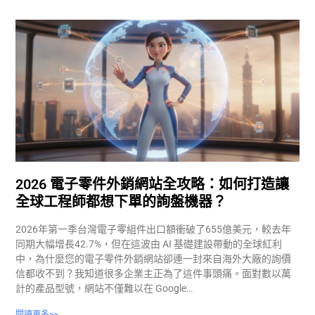
2026 電子零件外銷網站全攻略：如何打造讓
全球工程師都想下單的詢盤機器？
2026年第一季台灣電子零組件出口額衝破了655億美元，較去年
同期大幅增長42.7%，但在這波由 AI 基礎建設帶動的全球紅利
中，為什麼您的電子零件外銷網站卻連一封來自海外大廠的詢價
信都收不到？我知道很多企業主正為了這件事頭痛。面對數以萬
計的產品型號，網站不僅難以在 Google…
閱讀更多>>