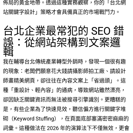
佈局的黃金地帶。透過這種實務觀察，你的「台北網
站關鍵字設計」策略才會具備真正的市場戰鬥力。
台北企業最常犯的 SEO 錯
誤：從網站架構到文案邏
輯
我在輔導台北傳統產業轉型外銷時，發現一個很有趣
的現象：老闆們願意花大錢請攝影師拍工廠、請設計
師畫精美網頁，卻往往在內容文案上「省過頭」。這
種「重設計、輕內容」的通病，導致網站雖然漂亮，
卻因缺乏關鍵資訊而無法被搜尋引擎識別。更糟糕的
是，有些企業為了快速見效，聽信偏方進行關鍵字堆
砌（Keyword Stuffing），在頁面底部塞滿密密麻麻的
詞彙。這種做法在 2026 年的演算法下不僅無效，更會