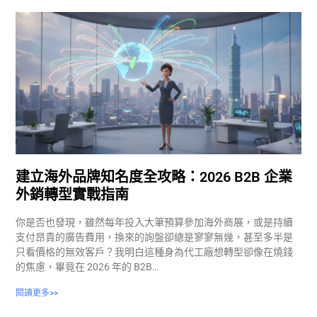
建立海外品牌知名度全攻略：2026 B2B 企業
外銷轉型實戰指南
你是否也發現，雖然每年投入大筆預算參加海外商展，或是持續
支付昂貴的廣告費用，換來的詢盤卻總是寥寥無幾，甚至多半是
只看價格的無效客戶？我明白這種身為代工廠想轉型卻像在燒錢
的焦慮，畢竟在 2026 年的 B2B…
閱讀更多>>