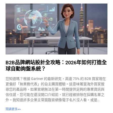
B2B品牌網站設計全攻略：2026年如何打造全
球自動詢盤系統？
您知道嗎？根據 Gartner 的最新研究，高達 75% 的 B2B 買家現在
更偏好「無業務代表」的自主購買體驗。這意味著當海外買家搜
尋您的產品時，如果官網無法在第一時間提供足夠的專業資訊與
信任感，您可能在還沒開口介紹前，就已經被排除在採購名單之
外。我知道許多企業主常面臨官網像電子名片沒人看，或是…
閱讀更多>>