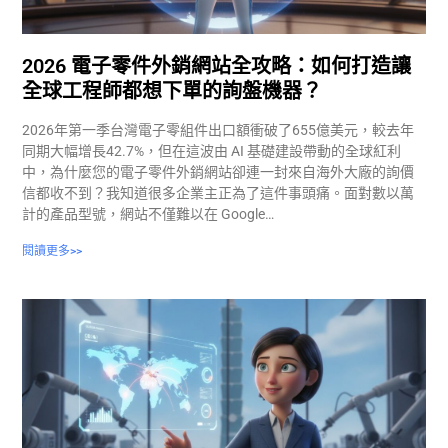
2026 電子零件外銷網站全攻略：如何打造讓
全球工程師都想下單的詢盤機器？
2026年第一季台灣電子零組件出口額衝破了655億美元，較去年
同期大幅增長42.7%，但在這波由 AI 基礎建設帶動的全球紅利
中，為什麼您的電子零件外銷網站卻連一封來自海外大廠的詢價
信都收不到？我知道很多企業主正為了這件事頭痛。面對數以萬
計的產品型號，網站不僅難以在 Google…
閱讀更多>>