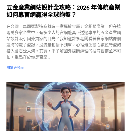
五金產業網站設計全攻略：2026 年傳統產業
如何靠官網贏得全球詢盤？
在台灣，每四家製造商就有一家屬於金屬五金相關產業，但在這
兩萬多家企業中，有多少人的官網能真正透過專業的五金產業網
站設計吸引國外買家的目光？我知道許多老闆看著自家網站像個
過時的電子型錄，沒流量也接不到單，心裡難免擔心數位轉型的
投入會石沈大海。其實，不了解國外採購經理的搜尋習慣並不可
怕，重點在於你是否掌…
閱讀更多>>