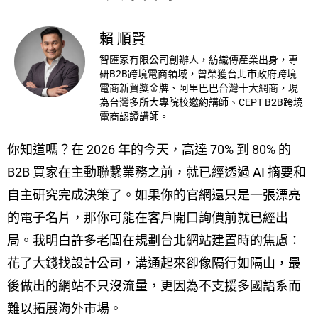
賴 順賢
智匯家有限公司創辦人，紡織傳產業出身，專
研B2B跨境電商領域，曾榮獲台北市政府跨境
電商新貿獎金牌、阿里巴巴台灣十大網商，現
為台灣多所大專院校邀約講師、CEPT B2B跨境
電商認證講師。
你知道嗎？在 2026 年的今天，高達 70% 到 80% 的
B2B 買家在主動聯繫業務之前，就已經透過 AI 摘要和
自主研究完成決策了。如果你的官網還只是一張漂亮
的電子名片，那你可能在客戶開口詢價前就已經出
局。我明白許多老闆在規劃台北網站建置時的焦慮：
花了大錢找設計公司，溝通起來卻像隔行如隔山，最
後做出的網站不只沒流量，更因為不支援多國語系而
難以拓展海外市場。