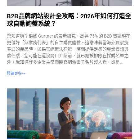
B2B品牌網站設計全攻略：2026年如何打造全
球自動詢盤系統？
您知道嗎？根據 Gartner 的最新研究，高達 75% 的 B2B 買家現在
更偏好「無業務代表」的自主購買體驗。這意味著當海外買家搜
尋您的產品時，如果官網無法在第一時間提供足夠的專業資訊與
信任感，您可能在還沒開口介紹前，就已經被排除在採購名單之
外。我知道許多企業主常面臨官網像電子名片沒人看，或是…
閱讀更多>>