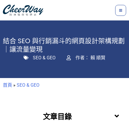
跳
至
主
要
內
結合 SEO 與行銷漏斗的網頁設計架構規劃
容
｜讓流量變現
SEO & GEO
作者：
賴 順賢
首頁
»
SEO & GEO
文章目錄