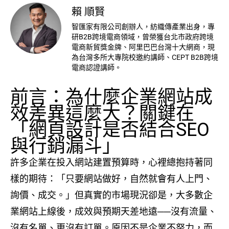
賴 順賢
智匯家有限公司創辦人，紡織傳產業出身，專
研B2B跨境電商領域，曾榮獲台北市政府跨境
電商新貿獎金牌、阿里巴巴台灣十大網商，現
為台灣多所大專院校邀約講師、CEPT B2B跨境
電商認證講師。
前言：為什麼企業網站成
效差異這麼大？關鍵在
「網頁設計是否結合SEO
與行銷漏斗」
許多企業在投入網站建置預算時，心裡總抱持著同
樣的期待：「只要網站做好，自然就會有人上門、
詢價、成交。」但真實的市場現況卻是，大多數企
業網站上線後，成效與預期天差地遠──沒有流量、
沒有名單、更沒有訂單。原因不是企業不努力，而