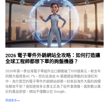
2026 電子零件外銷網站全攻略：如何打造讓
全球工程師都想下單的詢盤機器？
2026年第一季台灣電子零組件出口額衝破了655億美元，較去年
同期大幅增長42.7%，但在這波由 AI 基礎建設帶動的全球紅利
中，為什麼您的電子零件外銷網站卻連一封來自海外大廠的詢價
信都收不到？我知道很多企業主正為了這件事頭痛。面對數以萬
計的產品型號，網站不僅難以在 Google…
閱讀更多>>