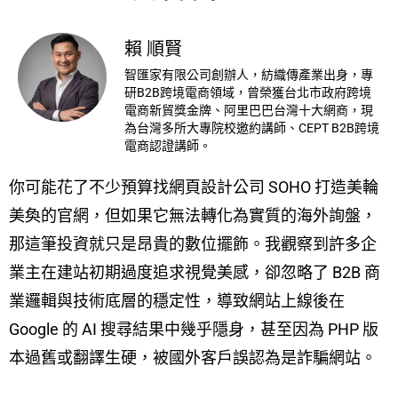
賴 順賢
智匯家有限公司創辦人，紡織傳產業出身，專
研B2B跨境電商領域，曾榮獲台北市政府跨境
電商新貿獎金牌、阿里巴巴台灣十大網商，現
為台灣多所大專院校邀約講師、CEPT B2B跨境
電商認證講師。
你可能花了不少預算找網頁設計公司 SOHO 打造美輪
美奐的官網，但如果它無法轉化為實質的海外詢盤，
那這筆投資就只是昂貴的數位擺飾。我觀察到許多企
業主在建站初期過度追求視覺美感，卻忽略了 B2B 商
業邏輯與技術底層的穩定性，導致網站上線後在
Google 的 AI 搜尋結果中幾乎隱身，甚至因為 PHP 版
本過舊或翻譯生硬，被國外客戶誤認為是詐騙網站。