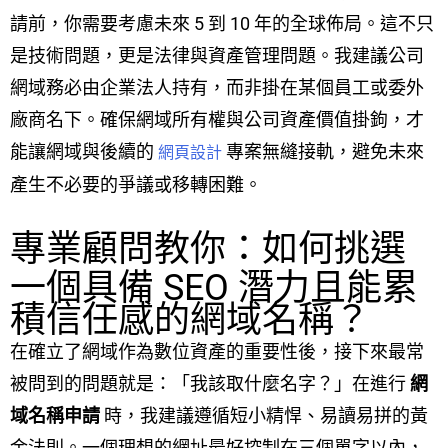
請前，你需要考慮未來 5 到 10 年的全球佈局。這不只
是技術問題，更是法律與資產管理問題。我建議公司
網域務必由企業法人持有，而非掛在某個員工或委外
廠商名下。確保網域所有權與公司資產價值掛鉤，才
能讓網域與後續的
專案無縫接軌，避免未來
網頁設計
產生不必要的爭議或移轉困難。
專業顧問教你：如何挑選
一個具備 SEO 潛力且能累
積信任感的網域名稱？
在確立了網域作為數位資產的重要性後，接下來最常
被問到的問題就是：「我該取什麼名字？」在進行
網
域名稱申請
時，我建議遵循短小精悍、易讀易拼的黃
金法則。一個理想的網址最好控制在三個單字以內，