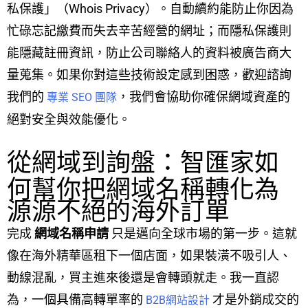
私保護」（Whois Privacy）。自動續約能防止你因為
忙碌忘記繳費而失去辛苦經營的網址；而隱私保護則
能隱藏註冊資訊，防止公司聯絡人的資料被廣告商大
量蒐集。如果你對這些技術設定感到困惑，歡迎諮詢
我們的
，我們會協助你確保網域資產的
專業 SEO 團隊
絕對安全與效能優化。
從網域到詢盤：智匯家如
何幫你把網域名稱轉化為
源源不絕的海外訂單
完成
網域名稱申請
只是邁向全球市場的第一步。這就
像在海外精華區租下一個店面，如果裝潢不吸引人、
動線混亂，買主進來後還是會轉頭就走。我一直認
為，一個具備高轉單率的
才是外銷成交的
B2B網站設計