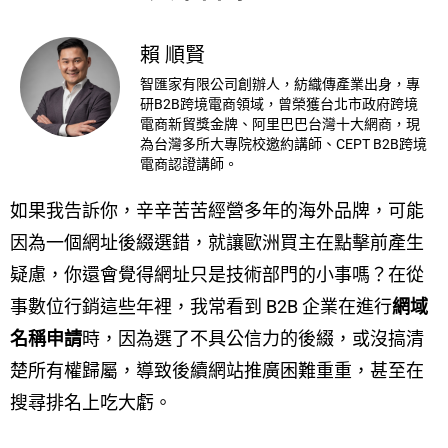
賴 順賢
智匯家有限公司創辦人，紡織傳產業出身，專
研B2B跨境電商領域，曾榮獲台北市政府跨境
電商新貿獎金牌、阿里巴巴台灣十大網商，現
為台灣多所大專院校邀約講師、CEPT B2B跨境
電商認證講師。
如果我告訴你，辛辛苦苦經營多年的海外品牌，可能
因為一個網址後綴選錯，就讓歐洲買主在點擊前產生
疑慮，你還會覺得網址只是技術部門的小事嗎？在從
事數位行銷這些年裡，我常看到 B2B 企業在進行
網域
名稱申請
時，因為選了不具公信力的後綴，或沒搞清
楚所有權歸屬，導致後續網站推廣困難重重，甚至在
搜尋排名上吃大虧。