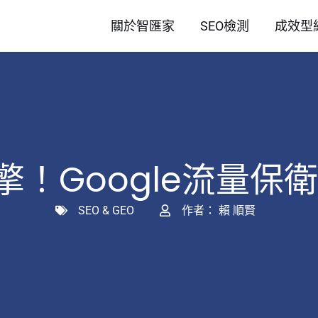
關於智匯家
SEO檢測
成效型
擎！Google流量保
SEO & GEO
作者：
賴 順賢