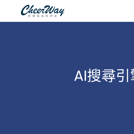
跳
至
主
要
內
容
AI搜尋引