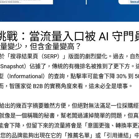
挑戰：當流量入口被 AI 守門
流量變少，但含金量變高？
過於「搜尋結果頁（SERP）」版面的劇烈變化。過去，
框（Snapshot）佔據了，傳統的有機排名被推到了更下
nformational）的查詢，點擊率可能會下降 30% 
，智匯家從 B2B 的實務角度來看，這未必全是壞事。
AI 給出的幾百字摘要雖然方便，但絕對無法滿足一位採
I 就像是一個稱職的秘書，幫老闆過濾掉簡單的問題，但
能會下降，但留下來的流量將會是「意圖更強、轉換率更
框時，您的品牌能夠出現在它的「推薦名單」或「引用連結