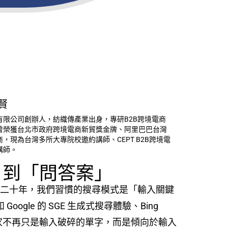
賢
有限公司創辦人，紡織傳產業出身，專研B2B跨境電商
曾榮獲台北市政府跨境電商新貿獎金牌、阿里巴巴台灣
，現為台灣多所大專院校邀約講師、CEPT B2B跨境電
講師。
」到「問答案」
。過去二十年，我們習慣的搜尋模式是「輸入關鍵
 Google 的 SGE 生成式搜尋體驗、Bing
在，買家不再只是輸入破碎的單字，而是傾向於輸入