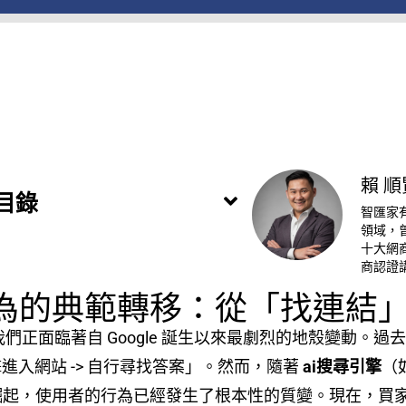
賴 順
目錄
智匯家
領域，
十大網商
商認證
行為的典範轉移：從「找連結
，我們正面臨著自 Google 誕生以來最劇烈的地殼變動
 點擊進入網站 -> 自行尋找答案」。然而，隨著
ai搜尋引擎
（如
ity）的強勢崛起，使用者的行為已經發生了根本性的質變。現