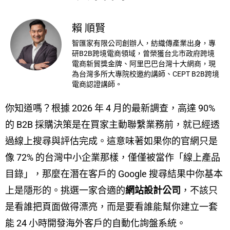
賴 順賢
智匯家有限公司創辦人，紡織傳產業出身，專
研B2B跨境電商領域，曾榮獲台北市政府跨境
電商新貿獎金牌、阿里巴巴台灣十大網商，現
為台灣多所大專院校邀約講師、CEPT B2B跨境
電商認證講師。
你知道嗎？根據 2026 年 4 月的最新調查，高達 90%
的 B2B 採購決策是在買家主動聯繫業務前，就已經透
過線上搜尋與評估完成。這意味著如果你的官網只是
像 72% 的台灣中小企業那樣，僅僅被當作「線上產品
目錄」，那麼在潛在客戶的 Google 搜尋結果中你基本
上是隱形的。挑選一家合適的
網站設計公司
，不該只
是看誰把頁面做得漂亮，而是要看誰能幫你建立一套
能 24 小時開發海外客戶的自動化詢盤系統。