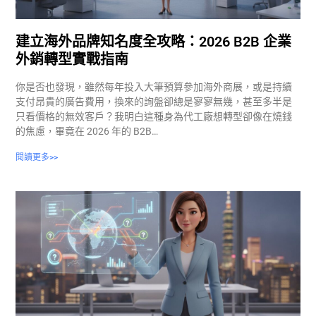
建立海外品牌知名度全攻略：2026 B2B 企業
外銷轉型實戰指南
你是否也發現，雖然每年投入大筆預算參加海外商展，或是持續
支付昂貴的廣告費用，換來的詢盤卻總是寥寥無幾，甚至多半是
只看價格的無效客戶？我明白這種身為代工廠想轉型卻像在燒錢
的焦慮，畢竟在 2026 年的 B2B…
閱讀更多>>