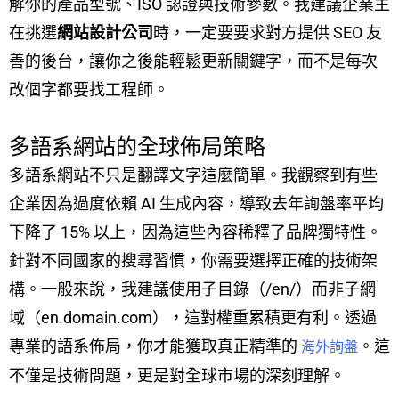
解你的產品型號、ISO 認證與技術參數。我建議企業主
在挑選
網站設計公司
時，一定要要求對方提供 SEO 友
善的後台，讓你之後能輕鬆更新關鍵字，而不是每次
改個字都要找工程師。
多語系網站的全球佈局策略
多語系網站不只是翻譯文字這麼簡單。我觀察到有些
企業因為過度依賴 AI 生成內容，導致去年詢盤率平均
下降了 15% 以上，因為這些內容稀釋了品牌獨特性。
針對不同國家的搜尋習慣，你需要選擇正確的技術架
構。一般來說，我建議使用子目錄（/en/）而非子網
域（en.domain.com），這對權重累積更有利。透過
專業的語系佈局，你才能獲取真正精準的
。這
海外詢盤
不僅是技術問題，更是對全球市場的深刻理解。