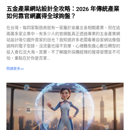
五金產業網站設計全攻略：2026 年傳統產業
如何靠官網贏得全球詢盤？
在台灣，每四家製造商就有一家屬於金屬五金相關產業，但在這
兩萬多家企業中，有多少人的官網能真正透過專業的五金產業網
站設計吸引國外買家的目光？我知道許多老闆看著自家網站像個
過時的電子型錄，沒流量也接不到單，心裡難免擔心數位轉型的
投入會石沈大海。其實，不了解國外採購經理的搜尋習慣並不可
怕，重點在於你是否掌…
閱讀更多>>