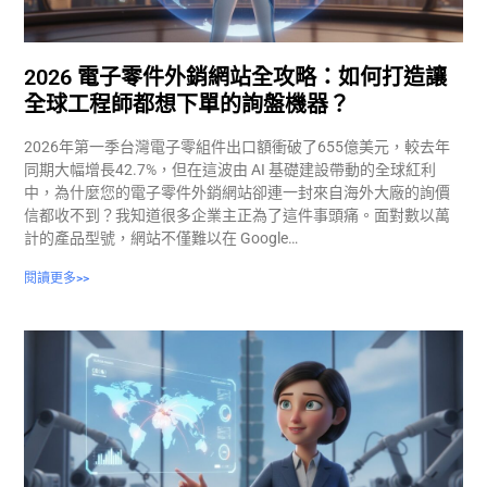
2026 電子零件外銷網站全攻略：如何打造讓
全球工程師都想下單的詢盤機器？
2026年第一季台灣電子零組件出口額衝破了655億美元，較去年
同期大幅增長42.7%，但在這波由 AI 基礎建設帶動的全球紅利
中，為什麼您的電子零件外銷網站卻連一封來自海外大廠的詢價
信都收不到？我知道很多企業主正為了這件事頭痛。面對數以萬
計的產品型號，網站不僅難以在 Google…
閱讀更多>>