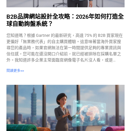
B2B品牌網站設計全攻略：2026年如何打造全
球自動詢盤系統？
您知道嗎？根據 Gartner 的最新研究，高達 75% 的 B2B 買家現在
更偏好「無業務代表」的自主購買體驗。這意味著當海外買家搜
尋您的產品時，如果官網無法在第一時間提供足夠的專業資訊與
信任感，您可能在還沒開口介紹前，就已經被排除在採購名單之
外。我知道許多企業主常面臨官網像電子名片沒人看，或是…
閱讀更多>>