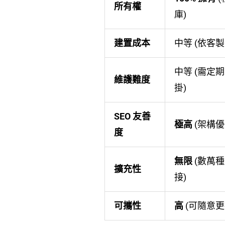
所有權
庫)
建置成本
中等 (依客
中等 (需定
維護難度
掛)
SEO 友善
極高
(架構優
度
無限
(數萬種外
擴充性
接)
可攜性
高
(可隨意更