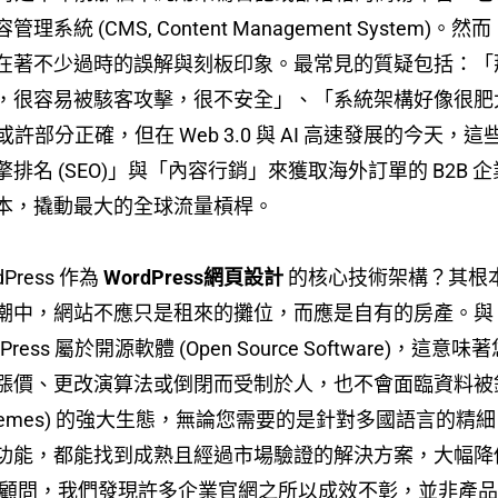
統 (CMS, Content Management System
在著不少過時的誤解與刻板印象。最常見的質疑包括：「
很容易被駭客攻擊，很不安全」、「系統架構好像很肥大，跑
時代或許部分正確，但在 Web 3.0 與 AI 高速發展的
名 (SEO)」與「內容行銷」來獲取海外訂單的 B2B 企業
本，撬動最大的全球流量槓桿。
ress 作為
WordPress網頁設計
的核心技術架構？其根
網站不應只是租來的攤位，而應是自有的房產。與 Wix、Shop
Press 屬於開源軟體 (Open Source Software)
漲價、更改演算法或倒閉而受制於人，也不會面臨資料被
題 (Themes) 的強大生態，無論您需要的是針對多國語言的精
功能，都能找到成熟且經過市場驗證的解決方案，大幅降
的數位顧問，我們發現許多企業官網之所以成效不彰，並非產