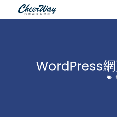
跳
至
主
要
內
容
WordPres