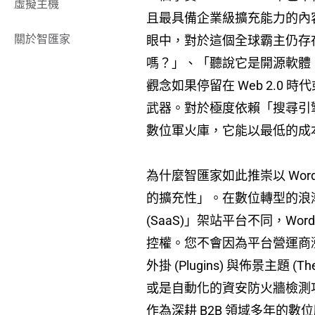
虛擬主機
且最具備企業級擴充能力的內容管理系
關於智匯家
眼中，對於這個全球霸主仍存
嗎？」、「聽說它是開源軟體，
觀念如果停留在 Web 2.0 
武器。對於極度依賴「搜尋引擎排
數位軍火庫，它能以最低的成
為什麼智匯家如此推崇以 WordP
的擴充性」。在數位轉型的浪潮中，
(SaaS)」架站平台不同，Word
控權。您不會因為平台營運商
外掛 (Plugins) 與佈景主
或是自動化的資安防火牆檢測
作為深耕 B2B 領域多年