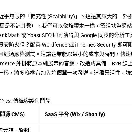
其近乎無限的「擴充性 (Scalability)」。透過其龐大的「外
費市場更是不計其數），我們可以像堆積木一樣，靈活地為
kMath 或 Yoast SEO 即可獲得與 Google 同步的分析
火牆？配置 Wordfence 或 iThemes Securi
經過嚴格測試。這讓企業能以最小的成本與時間，快速驗證
erce 外掛將原本純展示的官網，改造成具備「B2B 線上詢價車 
一樣，將多樣機台加入詢價單一次發送。這種靈活性，讓
 平台 vs. 傳統客製化開發
 (開源 CMS)
SaaS 平台 (Wix / Shopify)
程式碼 + 資料