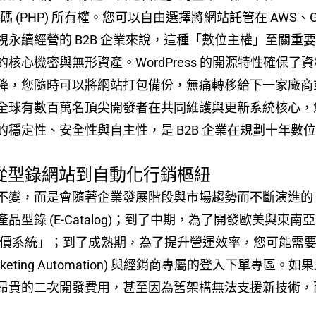
程式碼 (PHP) 所有權。您可以自由選擇將網站託管在 AWS
視永續經營的 B2B 企業來說，這種「數位主權」至關重
機密與無形資產。WordPress 的開源特性確保了資料的可攜
降，您隨時可以將網站打包備份，無痛轉移給下一家廠商或
全球有數百萬名頂尖開發者在共同維護與更新系統核心，
穩定性、安全性與自主性，是 B2B 企業在規劃十年數
ity)：從型錄網站到自動化行銷樞紐
一成不變，而是會隨著企業發展階段與市場趨勢而不斷演進
品型錄 (E-Catalog)；到了中期，為了開發歐美與
」與「線上詢價系統」；到了成熟期，為了提升營運效率，您可能需要
eting Automation) 與經銷商專屬的登入下單專區。如果
昂貴的二次開發費用，甚至因為舊架構無法支援新技術，