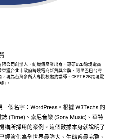
賢
有限公司創辦人，紡織傳產業出身，專研B2B跨境電商
曾榮獲台北市政府跨境電商新貿獎金牌、阿里巴巴台灣
，現為台灣多所大專院校邀約講師、CEPT B2B跨境電
講師。
：WordPress。根據 W3Techs 的
ime)、索尼音樂 (Sony Music)、華特
v) 等大型跨國機構所採用的案例。這個數據本身就說明了
，它已經演化為全世界最強大、生態系最完整、