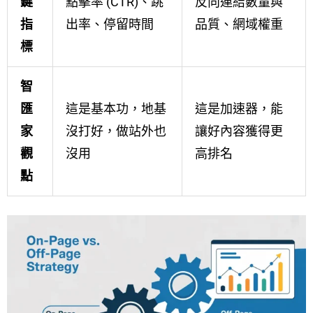
鍵
點擊率 (CTR)、跳
反向連結數量與
指
出率、停留時間
品質、網域權重
標
智
匯
這是基本功，地基
這是加速器，能
家
沒打好，做站外也
讓好內容獲得更
觀
沒用
高排名
點