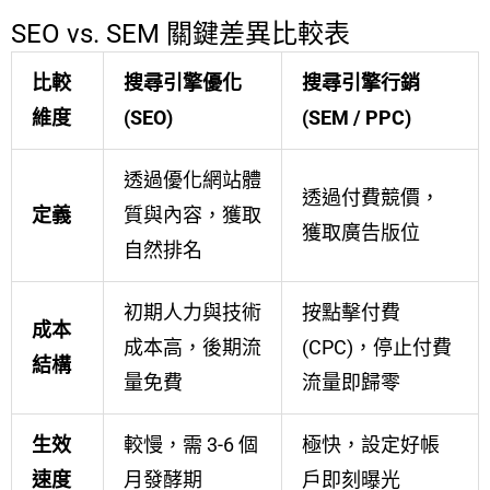
SEO vs. SEM 關鍵差異比較表
比較
搜尋引擎優化
搜尋引擎行銷
維度
(SEO)
(SEM / PPC)
透過優化網站體
透過付費競價，
定義
質與內容，獲取
獲取廣告版位
自然排名
初期人力與技術
按點擊付費
成本
成本高，後期流
(CPC)，停止付費
結構
量免費
流量即歸零
生效
較慢，需 3-6 個
極快，設定好帳
速度
月發酵期
戶即刻曝光