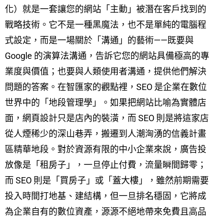
化）就是一套讓您的網站「主動」被潛在客戶找到的
戰略技術。它不是一種黑魔法，也不是單純的電腦程
式設定，而是一場關於「溝通」的藝術——既要與
Google 的演算法溝通，告訴它您的網站具備極高的專
業度與價值；也要與人類使用者溝通，提供他們解決
問題的答案。在智匯家的觀點裡，SEO 是企業在數位
世界中的「地段管理學」。如果把網站比喻為實體店
面，網頁設計只是店內的裝潢，而 SEO 則是將這家店
從人煙稀少的深山巷弄，搬遷到人潮洶湧的信義計畫
區精華地段。對於資源有限的中小企業來說，廣告投
放像是「租房子」，一旦停止付費，流量瞬間歸零；
而 SEO 則是「買房子」或「蓋大樓」，雖然前期需要
投入時間打地基、建結構，但一旦排名穩固，它將成
為企業自有的數位資產，源源不絕地帶來免費且高品