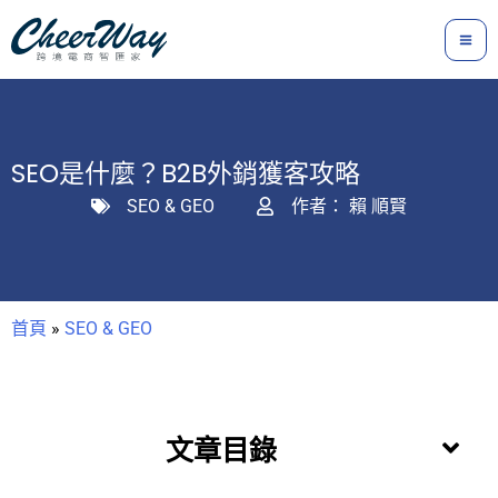
跳
至
主
要
內
SEO是什麼？B2B外銷獲客攻略
容
SEO & GEO
作者：
賴 順賢
首頁
»
SEO & GEO
文章目錄