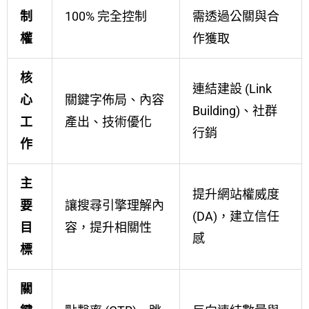
制
100% 完全控制
需透過公關與合
權
作獲取
核
連結建設 (Link
心
關鍵字佈局、內容
Building)、社群
工
產出、技術優化
行銷
作
主
提升網站權威度
要
讓搜尋引擎理解內
(DA)，建立信任
目
容，提升相關性
感
標
關