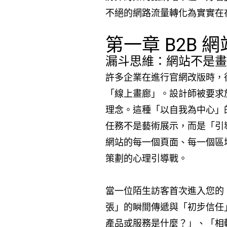
不絕的網路流量轉化為實實在
第一章 B2B
漏斗思維：網站不是
許多企業在進行官網改版時，
「線上畫廊」。設計師被要求
理念。這種「以自我為中心」的
任務不是藝術展示，而是「引導」
網站的每一個頁面、每一個區
策劃的心理引導戰。
當一位陌生訪客首次進入您的「
張」的瞬間傳遞與「初步信任」的
產品或服務是什麼？」、「相