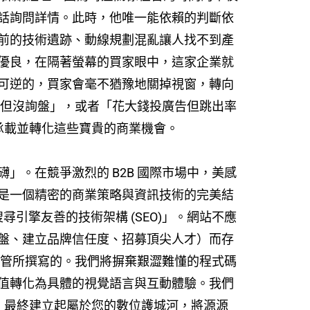
話詢問詳情。此時，他唯一能依賴的判斷依
前的技術遺跡、動線規劃混亂讓人找不到產
優良，在隔著螢幕的買家眼中，這家企業就
可逆的，買家會毫不猶豫地關掉視窗，轉向
量但沒詢盤」，或者「花大錢投廣告但跳出率
承載並轉化這些寶貴的商業機會。
。在競爭激烈的 B2B 國際市場中，美感
是一個精密的商業策略與資訊技術的完美結
尋引擎友善的技術架構 (SEO)」。網站不應
盤、建立品牌信任度、招募頂尖人才）而存
主管所撰寫的。我們將摒棄艱澀難懂的程式碼
值轉化為具體的視覺語言與互動體驗。我們
」，最終建立起屬於您的數位護城河，將源源