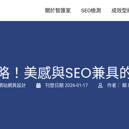
關於智匯家
SEO檢測
成效型
略！美感與SEO兼具的
網站網頁設計
刊登日期
2026-01-17
作者：
賴 