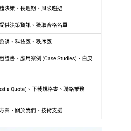
體決策、長週期、風險趨避
提供決策資訊、獲取合格名單
色調、科技感、秩序感
書、應用案例 (Case Studies)、白皮
est a Quote)、下載規格書、聯絡業務
方案、關於我們、技術支援