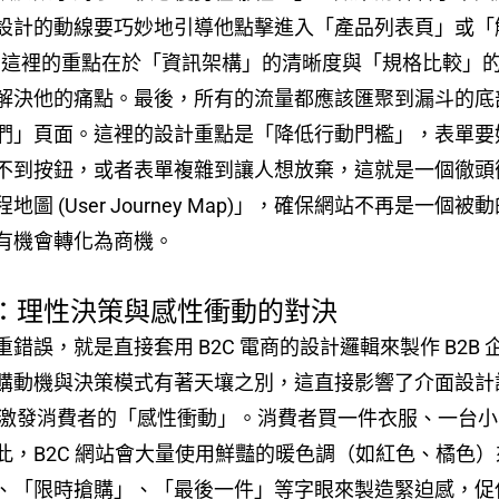
設計的動線要巧妙地引導他點擊進入「產品列表頁」或「
考慮階段）。這裡的重點在於「資訊架構」的清晰度與「規格比
決他的痛點。最後，所有的流量都應該匯聚到漏斗的底部（Co
們」頁面。這裡的設計重點是「降低行動門檻」，表單要
不到按鈕，或者表單複雜到讓人想放棄，這就是一個徹頭
圖 (User Journey Map)」，確保網站不再是
有機會轉化為商機。
平台差異：理性決策與感性衝動的對決
錯誤，就是直接套用 B2C 電商的設計邏輯來製作 B2
機與決策模式有著天壤之別，這直接影響了介面設計語言與功能
心通常是激發消費者的「感性衝動」。消費者買一件衣服、一
此，B2C 網站會大量使用鮮豔的暖色調（如紅色、橘色
、「限時搶購」、「最後一件」等字眼來製造緊迫感，促