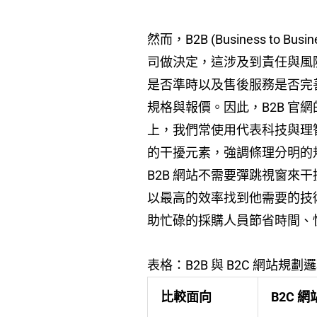
然而，B2B (Business
司做決定，這涉及到責任與風
是否準時以及售後服務是否完
規格與報價。因此，B2B 
上，我們常使用代表科技與理
的干擾元素，強調條理分明的規格數
B2B 網站不需要彈跳視窗來干
以最高的效率找到他需要的技
助忙碌的採購人員節省時間、
表格：B2B 與 B2C 網站規劃
比較面向
B2C 網