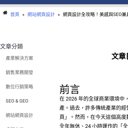
首頁
»
網站網頁設計
»
網頁設計全攻略！美感與SEO兼
文章分類
文章
產業解決方案
銷售業務開發
前言
數位行銷策略
在 2026 年的全球商業環
SEO & GEO
產。過去，許多傳統產業的經
網站網頁設計
頁」。然而，在今天這個高度
全年無休、24 小時運作的