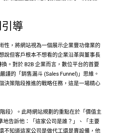
到引導
術性，將網站視為一個展示企業豐功偉業的
想說但客戶根本不想看的企業沿革與董事長
。對於 B2B 企業而言，數位平台的首要
銷售漏斗 (Sales Funnel)」思維。
個決策階段推進的戰略任務，這是一場精心
覺察階段）。此時網站規劃的重點在於「價值主
 秒內精準地告訴他：「這家公司是誰？」、「主要
還不知道這家公司是做代工還是賣設備，他