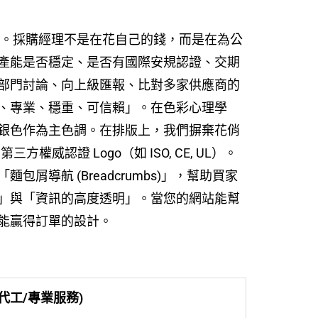
長」的過程。採購經理不是在花自己的錢，而是在為公
產能是否穩定、是否有國際安規認證、交期
部門討論、向上級匯報、比對多家供應商的
靜、專業、穩重、可信賴」。在色彩心理學
銀色作為主色調。在排版上，我們摒棄花俏
認證 Logo（如 ISO, CE, UL）。
導航 (Breadcrumbs)」，幫助買家
序」與「資訊的高度透明」。當您的網站能幫
能贏得訂單的設計。
造/代工/專業服務)