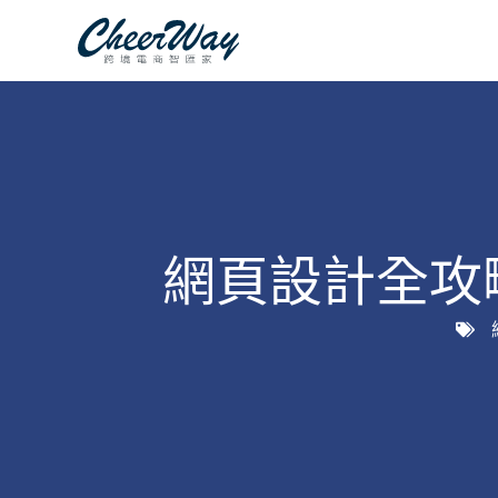
跳
至
主
要
內
容
網頁設計全攻