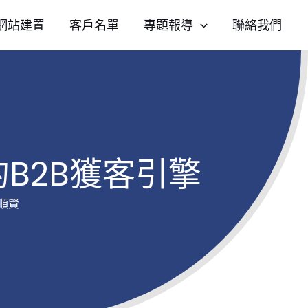
網站建置
客戶名單
專題報導
聯絡我們
B2B獲客引擎
順賢