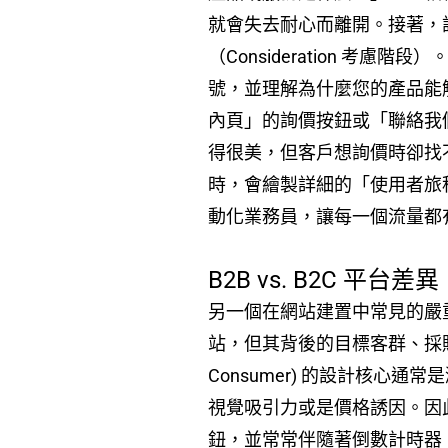
就會失去耐心而離開。接著，
（Consideration 
號，並理解為什麼您的產品能解
內頁」的詢價按鈕或「聯絡我
得很美，但客戶想詢價時卻找
時，會繪製詳細的「使用者旅程地
動化業務員，讓每一個流量都
B2B vs. B2C 
另一個在網站建置中常見的嚴重
站，但其背後的目標客群、採購動
Consumer) 的設計核
視覺吸引力或是價格誘因。因
鈕，並常常伴隨著倒數計時器