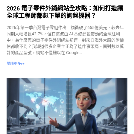
2026 電子零件外銷網站全攻略：如何打造讓
全球工程師都想下單的詢盤機器？
2026年第一季台灣電子零組件出口額衝破了655億美元，較去年
同期大幅增長42.7%，但在這波由 AI 基礎建設帶動的全球紅利
中，為什麼您的電子零件外銷網站卻連一封來自海外大廠的詢價
信都收不到？我知道很多企業主正為了這件事頭痛。面對數以萬
計的產品型號，網站不僅難以在 Google…
閱讀更多>>