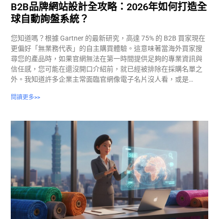
B2B品牌網站設計全攻略：2026年如何打造全
球自動詢盤系統？
您知道嗎？根據 Gartner 的最新研究，高達 75% 的 B2B 買家現在
更偏好「無業務代表」的自主購買體驗。這意味著當海外買家搜
尋您的產品時，如果官網無法在第一時間提供足夠的專業資訊與
信任感，您可能在還沒開口介紹前，就已經被排除在採購名單之
外。我知道許多企業主常面臨官網像電子名片沒人看，或是…
閱讀更多>>