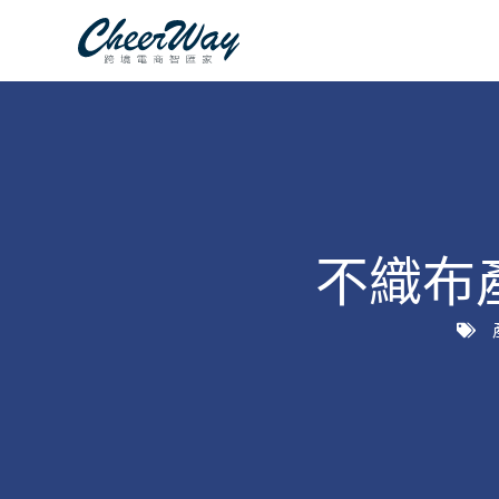
跳
至
主
要
內
容
不織布