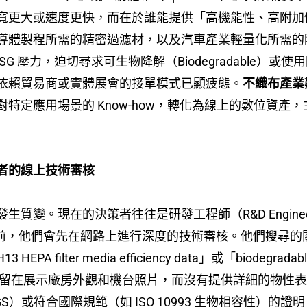
寬更大或速度更快，而在於誰能提供「高機能性、高附加
導體製程所需的精密過濾材，以及汽車產業輕量化所需的隔音
的 ESG 壓力，迫切尋求可生物降解（Biodegradable）或使用
依賴貿易商或實體展會的接單模式已顯疲態。
不織布產業
特定應用場景的 Know-how，轉化為線上的數位資
者的線上技術審核
發生質變。現在的決策者往往是研發工程師（R&D Engi
，他們會先在網路上進行深度的技術審核。他們搜尋的關鍵字不再只
ilter media efficiency data」或「biodegradable
在展示廠房外觀和機台照片，而沒有提供詳細的物性表（TDS, Te
bs, SGS）或符合國際規範（如 ISO 10993 生物相容