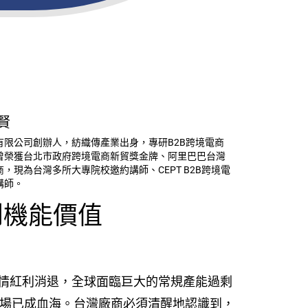
賢
有限公司創辦人，紡織傳產業出身，專研B2B跨境電商
曾榮獲台北市政府跨境電商新貿獎金牌、阿里巴巴台灣
，現為台灣多所大專院校邀約講師、CEPT B2B跨境電
講師。
到機能價值
情紅利消退，全球面臨巨大的常規產能過剩
物資市場已成血海。台灣廠商必須清醒地認識到，