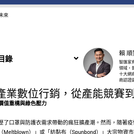
未來
賴 順
目錄
智匯家
領域，
十大網商
商認證
布產業數位行銷，從產能競賽
價值重構與綠色壓力
歷了口罩與防護衣需求帶動的瘋狂擴產潮。然而，隨著疫
eltblown）」或「紡黏布（Spunbond）」大宗