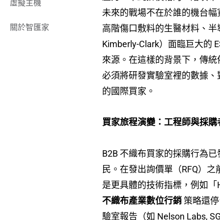
虛擬主機
未來的戰場不在於誰的機台幅
關於智匯家
高階傷口敷料的生醫材料、半
Kimberly-Clark）面臨巨大
來源。在這樣的背景下，傳統
必須將研發實驗室裡的數據、對
的國際買家。
買家旅程演變：工程師與採購
B2B 不織布買家的採購行為已
民。在發出詢價單（RFQ）之前
是更具體的技術指標，例如「H13 HEPA f
不織布產業數位行銷
策略還停留
驗室報告（如 Nelson La