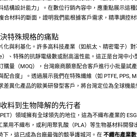
結構設計能力」。在數位行銷內容中，應重點展示這種跨製
示多層複合材料的斷面，證明我們能根據客戶需求，精準調控
解決特殊規格的痛點
片化與利基化。許多高科技產業（如航太、精密電子）對
-free）、特殊的抗靜電級數或耐高溫性能。這正是台灣
訂購量（MOQ），台灣廠商願意配合客戶進行小批量試
度」。透過展示我們在特殊纖維（如 PTFE, PPS, Me
求差異化產品的歐美研發型客戶，將台灣定位為全球機能
回收料到生物降解的先行者
PET）領域擁有全球領先的地位，這為不織布產業的 ES
料的工業用不織布，或利用聚乳酸（PLA）等生物基材料開
減塑趨勢下，這已成為台廠最強的競爭護城河。在
不織布產業數