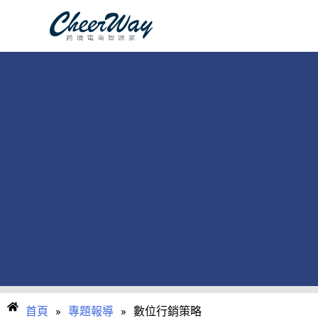
跳
至
主
要
內
容
首頁
»
專題報導
»
數位行銷策略