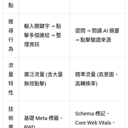
點
搜
輸入關鍵字 -> 點
尋
提問 -> 閱讀 AI 摘要
擊多個連結 -> 整
行
-> 點擊驗證來源
理資訊
為
流
量
廣泛流量 (含大量
精準流量 (高意圖、
特
無效點擊)
高轉換率)
性
技
Schema 標記、
術
基礎 Meta 標籤、
Core Web Vitals、
要
RWD