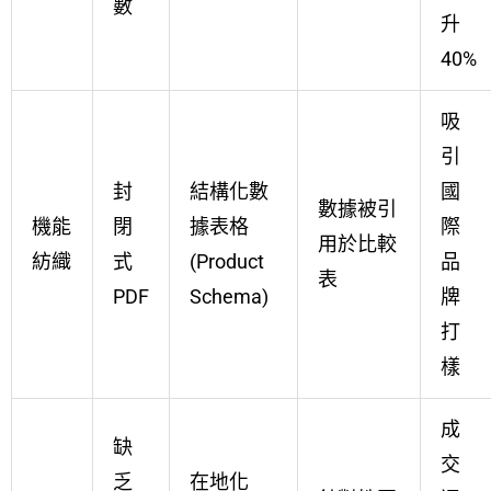
數
升
40%
吸
引
封
結構化數
國
數據被引
機能
閉
據表格
際
用於比較
紡織
式
(Product
品
表
PDF
Schema)
牌
打
樣
成
缺
交
乏
在地化