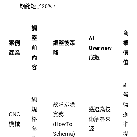
期縮短了20%。
調
商
整
AI
案例
調整後策
業
前
Overview
產業
略
價
內
成效
值
容
詢
盤
純
故障排除
轉
規
獲選為技
CNC
實務
換
格
術解答來
機械
(HowTo
率
參
源
Schema)
提