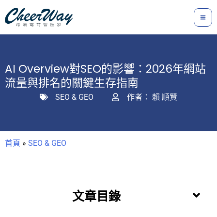
跳
至
主
要
內
AI Overview對SEO的影響：2026年網站
容
流量與排名的關鍵生存指南
SEO & GEO
作者：
賴 順賢
首頁
»
SEO & GEO
文章目錄