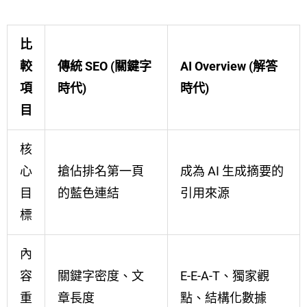
比
較
傳統 SEO (關鍵字
AI Overview (解答
項
時代)
時代)
目
核
心
搶佔排名第一頁
成為 AI 生成摘要的
目
的藍色連結
引用來源
標
內
容
關鍵字密度、文
E-E-A-T、獨家觀
重
章長度
點、結構化數據