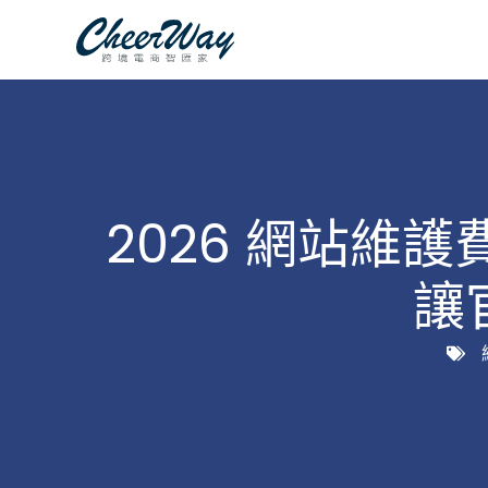
跳
至
主
要
內
容
2026 網站維
讓