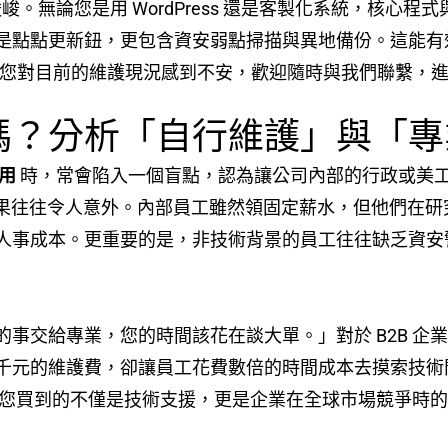
嚴峻。無論您是用 WordPress 還是客製化系統，核
點點更新鈕，更包含資安弱點掃描與異地備份。這能有效避免
如果您對目前的維護現況感到不安，歡迎隨時與我們聯繫，
嗎？分析「自行維護」與「專
用
時，常會陷入一個盲點，認為讓公司內部的行政或美
結果往往令人意外。內部員工雖然領固定薪水，但他們在
人事成本。更重要的是，非技術背景的員工往往缺乏資安警覺
的事交給專業，您的時間該花在談大單。」對於 B2B 企
千元的維護費，卻讓員工花費數倍的時間成本去摸索技術
護，您買到的不僅是技術支援，更是企業在全球市場競爭時