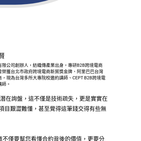
賢
有限公司創辦人，紡織傳產業出身，專研B2B跨境電商
曾榮獲台北市政府跨境電商新貿獎金牌、阿里巴巴台灣
，現為台灣多所大專院校邀約講師、CEPT B2B跨境電
講師。
失潛在詢盤，這不僅是技術疏失，更是實實在
項目艱澀難懂，甚至覺得這筆錢交得有些無
文章不僅要幫您看懂合約背後的價值，更要分