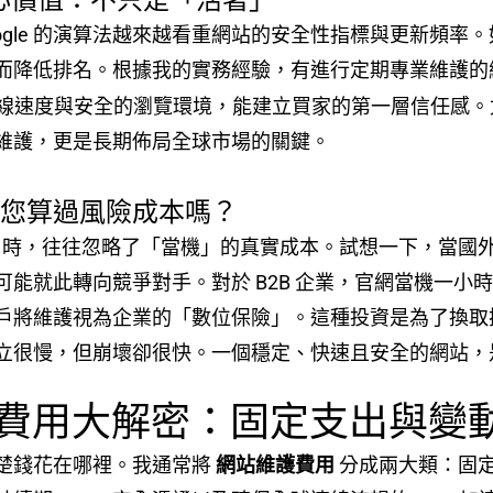
核心價值：不只是「活著」
，Google 的演算法越來越看重網站的安全性指標與更新
而降低排名。根據我的實務經驗，有進行定期專業維護的
連線速度與安全的瀏覽環境，能建立買家的第一層信任感。
維護，更是長期佈局全球市場的關鍵。
：您算過風險成本嗎？
時，往往忽略了「當機」的真實成本。試想一下，當國外買
可能就此轉向競爭對手。對於 B2B 企業，官網當機一小
戶將維護視為企業的「數位保險」。這種投資是為了換取
立很慢，但崩壞卻很快。一個穩定、快速且安全的網站，
維護費用大解密：固定支出與變
楚錢花在哪裡。我通常將
網站維護費用
分成兩大類：固