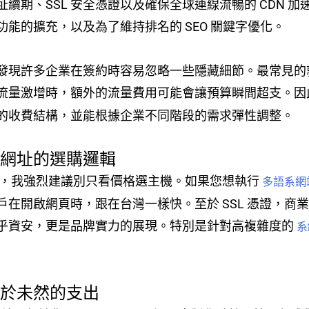
續期、SSL 安全憑證以及確保全球連線流暢的 CDN 
能的擴充，以及為了維持排名的 SEO 關鍵字優化。
發現許多企業在簽約時容易忽略一些隱藏細節。最常見的
流量激增時，額外的流量費用可能會讓預算瞬間超支。因
的收費結構，並能根據企業不同階段的需求彈性調整。
與網址的選購邏輯
企業，我強烈建議別只看價格選主機。如果您想執行
多語系網
戶在開啟網頁時，跟在台灣一樣快。至於 SSL 憑證，商
乎資安，更是品牌實力的展現。特別是針對高複雜度的
系
範於未然的支出