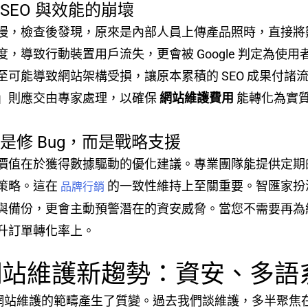
EO 與效能的崩壞
慢，檢查後發現，原來是內部人員上傳產品照時，直接將數
，導致行動裝置用戶流失，更會被 Google 判定為使
至可能導致網站架構受損，讓原本累積的 SEO 成果付諸
」則應交由專家處理，以確保
網站維護費用
能轉化為實
是修 Bug，而是戰略支援
價值在於獲得數據驅動的優化建議。專業團隊能提供定期
策略。這在
的一致性維持上至關重要。智匯家扮
品牌行銷
與備份，更會主動預警潛在的資安威脅。當您不需要再為
升訂單轉化率上。
2B 網站維護新趨勢：資安、多語系
進讓網站維護的範疇產生了質變。過去我們談維護，多半聚焦