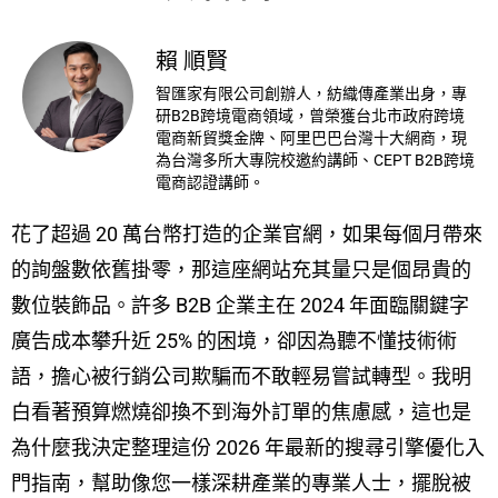
賴 順賢
智匯家有限公司創辦人，紡織傳產業出身，專
研B2B跨境電商領域，曾榮獲台北市政府跨境
電商新貿獎金牌、阿里巴巴台灣十大網商，現
為台灣多所大專院校邀約講師、CEPT B2B跨境
電商認證講師。
花了超過 20 萬台幣打造的企業官網，如果每個月帶來
的詢盤數依舊掛零，那這座網站充其量只是個昂貴的
數位裝飾品。許多 B2B 企業主在 2024 年面臨關鍵字
廣告成本攀升近 25% 的困境，卻因為聽不懂技術術
語，擔心被行銷公司欺騙而不敢輕易嘗試轉型。我明
白看著預算燃燒卻換不到海外訂單的焦慮感，這也是
為什麼我決定整理這份 2026 年最新的搜尋引擎優化入
門指南，幫助像您一樣深耕產業的專業人士，擺脫被