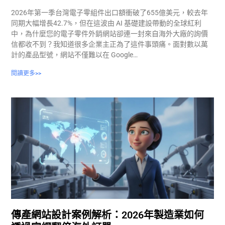
2026年第一季台灣電子零組件出口額衝破了655億美元，較去年
同期大幅增長42.7%，但在這波由 AI 基礎建設帶動的全球紅利
中，為什麼您的電子零件外銷網站卻連一封來自海外大廠的詢價
信都收不到？我知道很多企業主正為了這件事頭痛。面對數以萬
計的產品型號，網站不僅難以在 Google…
閱讀更多>>
傳產網站設計案例解析：2026年製造業如何