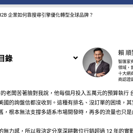
南：B2B 企業如何靠搜尋引擎優化轉型全球品牌？
賴 順
目錄
智匯家
領域，
十大網商
商認證
零件的老闆苦著臉對我說，他每個月投入五萬元的預算執行 
美國的詢盤信都沒收到。這種有排名、沒訂單的困境，其實是
舊，根本無法支撐多語系市場開發時，再多的流量也只是
無力感，所以我決定分享深耕數位行銷超過 12 年的實戰