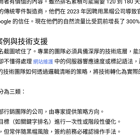
者有價值的內容。雖然排名累積可能需要 120 到 180
傳統零件製造商，他們在 2023 年因聘用黑帽公司導致官
ogle 的信任。現在他們的自然流量比受罰前增長了 30
戰案例與技術支援
名截圖唬住了。專業的團隊必須具備深厚的技術底層，能
卻不懂得處理
中的伺服器響應速度或標記語法，
網站維護
的技術團隊如何透過邏輯清晰的策略，將技術轉化為實際
分為三類：
部行銷團隊的公司，由專家提供策略方向。
目標（如關鍵字排名）進行一次性或階段性優化。
，但常伴隨黑帽風險，簽約前務必確認操作手法。