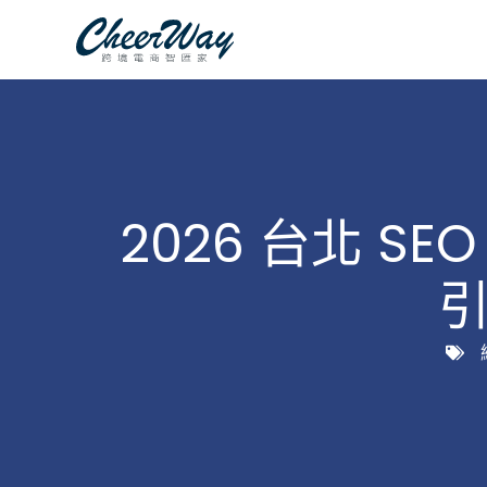
跳
至
主
要
內
容
2026 台北 S