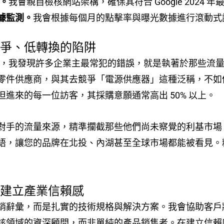
化。
我會親自檢核網站架構，確保其符合 Google 202
據監測。
我會根據每個月的點擊率與曝光數據進行滾動式
競爭、低轉換的陷阱
，我發現許多企業主最常犯的錯誤，就是執著於那些流量
零件供應商，與其去競爭「電源供應器」這種泛稱，不如
進來的每一位訪客，其採購意願通常高出 50% 以上。
對手的流量來源，精準攔截那些他們尚未察覺的利基市場
語，讓您的品牌在北投、內湖甚至全球市場都能被看見。
案建立產業信賴感
行銷辭彙，而是扎實的技術規格與解決方案。我會協助客戶將
該領域的資深顧問，而非單純的產品銷售者。在建立信賴