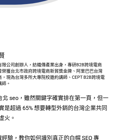
賢
有限公司創辦人，紡織傳產業出身，專研B2B跨境電商
曾榮獲台北市政府跨境電商新貿獎金牌、阿里巴巴台灣
，現為台灣多所大專院校邀約講師、CEPT B2B跨境電
講師。
台北 seo，雖然關鍵字確實排在第一頁，但一
超過 65% 想要轉型外銷的台灣企業共同
虛火。
經驗，教你如何識別真正的白帽 SEO 專