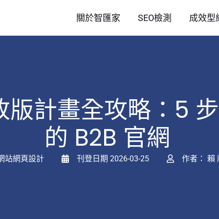
關於智匯家
SEO檢測
成效型
站改版計畫全攻略：5
的 B2B 官網
網站網頁設計
刊登日期
2026-03-25
作者：
賴 