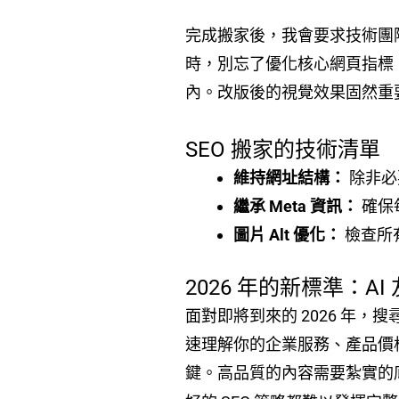
完成搬家後，我會要求技術團隊立即在
時，別忘了優化核心網頁指標（Cor
內。改版後的視覺效果固然重
SEO 搬家的技術清單
維持網址結構：
除非必
繼承 Meta 資訊：
確保每
圖片 Alt 優化：
檢查所
2026 年的新標準：A
面對即將到來的 2026 年，搜
速理解你的企業服務、產品價格
鍵。高品質的內容需要紮實的