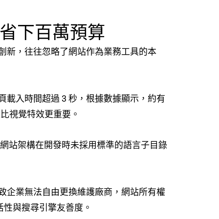
誤省下百萬預算
創新，往往忽略了網站作為業務工具的本
載入時間超過 3 秒，根據數據顯示，約有
遠比視覺特效更重要。
若網站架構在開發時未採用標準的語言子目錄
致企業無法自由更換維護廠商，網站所有權
活性與搜尋引擎友善度。