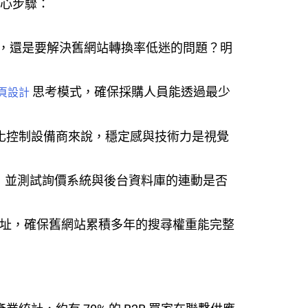
核心步驟：
，還是要解決舊網站轉換率低迷的問題？明
思考模式，確保採購人員能透過最少
網頁設計
化控制設備商來說，穩定感與技術力是視覺
作，並測試詢價系統與後台資料庫的連動是否
 轉址，確保舊網站累積多年的搜尋權重能完整