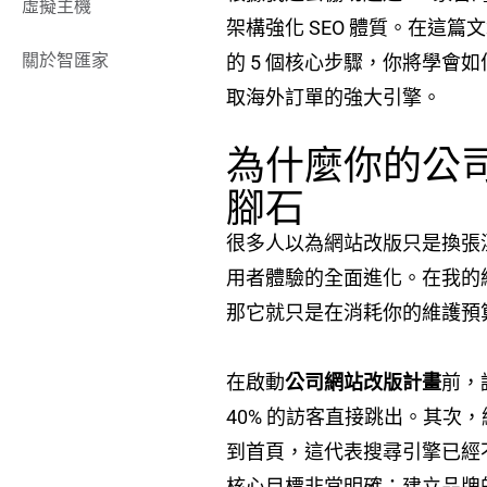
虛擬主機
架構強化 SEO 體質。在
關於智匯家
的 5 個核心步驟，你將學會
取海外訂單的強大引擎。
為什麼你的公
腳石
很多人以為網站改版只是換張
用者體驗的全面進化。在我的
那它就只是在消耗你的維護預
在啟動
公司網站改版計畫
前，
40% 的訪客直接跳出。其次
到首頁，這代表搜尋引擎已經不
核心目標非常明確：建立品牌