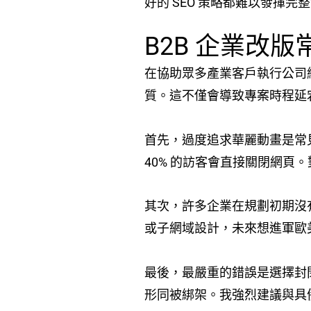
好的 SEO 策略都難以發揮完
B2B 企業改
在協助眾多產業客戶執行公司
質。這不僅會導致專案時程延
首先，過度追求華麗動畫是常
40% 的訪客會直接關閉網頁
其次，許多企業在規劃初期沒
或子網域設計，未來想進軍歐
最後，最嚴重的錯誤是選擇封
形同被綁架。我強烈建議與具