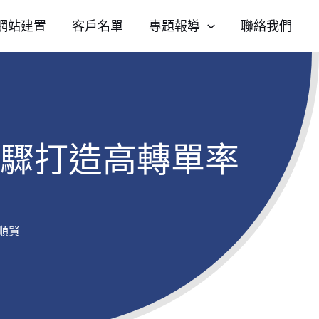
網站建置
客戶名單
專題報導
聯絡我們
 步驟打造高轉單率
順賢