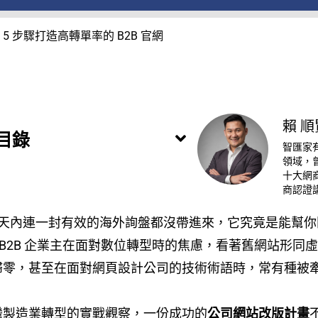
5 步驟打造高轉單率的 B2B 官網
賴 順
目錄
智匯家
領域，
十大網商
商認證
80 天內連一封有效的海外詢盤都沒帶進來，它究竟是能幫
 B2B 企業主在面對數位轉型時的焦慮，看著舊網站形同
名全數歸零，甚至在面對網頁設計公司的技術術語時，常有種
台灣製造業轉型的實戰觀察，一份成功的
公司網站改版計畫