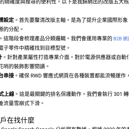
資訊的精確度與搜尋的便利性。以下是我歸納出的改版五大
標設定
。首先要釐清改版主軸。是為了提升企業國際形象
源的分配。
。這階段會梳理產品分類邏輯。我們會運用專業的
B2B 
電子零件中精確找到目標型號。
計
。針對產業屬性打造專業介面。對於電源供應器或自動
花哨的裝飾影響閱讀。
台串接
。確保 RWD 響應式網頁在各種裝置都能流暢運
正式上線
。這是最關鍵的排名保護動作。我們會執行 301
後流量雪崩式下滑。
客戶在找什麼