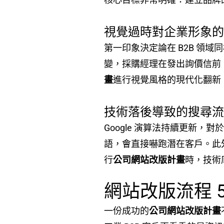
視覺過時對企業形象
第一印象決定論在 B2B 領域
變，採購經理在發出詢價信前，
畫
進行視覺風格的現代化翻新
技術落後導致的搜尋
Google 演算法持續更新，
語，會直接嚇跑潛在客戶。此
行
公司網站改版計畫
時，技術
網站改版流程 
一份成功的
公司網站改版計畫