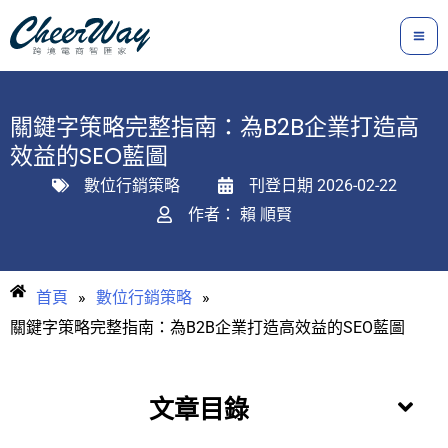
跳
至
主
要
關鍵字策略完整指南：為B2B企業打造高
內
效益的SEO藍圖
容
數位行銷策略
刊登日期
2026-02-22
作者：
賴 順賢
首頁
»
數位行銷策略
»
關鍵字策略完整指南：為B2B企業打造高效益的SEO藍圖
文章目錄