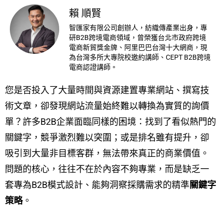
賴 順賢
智匯家有限公司創辦人，紡織傳產業出身，專
研B2B跨境電商領域，曾榮獲台北市政府跨境
電商新貿獎金牌、阿里巴巴台灣十大網商，現
為台灣多所大專院校邀約講師、CEPT B2B跨境
電商認證講師。
您是否投入了大量時間與資源建置專業網站、撰寫技
術文章，卻發現網站流量始終難以轉換為實質的詢價
單？許多B2B企業面臨同樣的困境：找到了看似熱門的
關鍵字，競爭激烈難以突圍；或是排名雖有提升，卻
吸引到大量非目標客群，無法帶來真正的商業價值。
問題的核心，往往不在於內容不夠專業，而是缺乏一
套專為B2B模式設計、能夠洞察採購需求的精準
關鍵字
策略
。