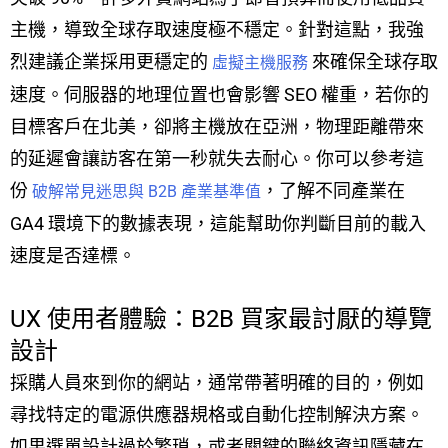
主機，導致全球存取速度極不穩定。針對這點，我強
烈建議企業採用更穩定的
來確保全球存取
虛擬主機服務
速度。伺服器的地理位置也會影響 SEO 權重，若你的
目標客戶在北美，卻將主機放在亞洲，物理距離帶來
的延遲會讓訪客在第一秒就失去耐心。你可以參考這
份
，了解不同產業在
破解常見迷思與 B2B 產業基準值
GA4 環境下的數據表現，這能幫助你判斷目前的載入
速度是否達標。
UX 使用者體驗：B2B 買家最討厭的導覽
設計
採購人員來到你的網站，通常帶著明確的目的，例如
尋找特定的電源供應器規格或自動化控制解決方案。
如果選單設計過於繁瑣，或者關鍵的聯絡資訊隱藏在