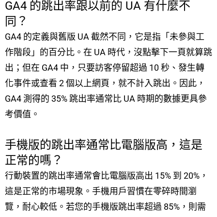
GA4 的跳出率跟以前的 UA 有什麼不
同？
GA4 的定義與舊版 UA 截然不同，它是指「未參與工
作階段」的百分比。在 UA 時代，沒點擊下一頁就算跳
出；但在 GA4 中，只要訪客停留超過 10 秒、發生轉
化事件或查看 2 個以上網頁，就不計入跳出。因此，
GA4 測得的 35% 跳出率通常比 UA 時期的數據更具參
考價值。
手機版的跳出率通常比電腦版高，這是
正常的嗎？
行動裝置的跳出率通常會比電腦版高出 15% 到 20%，
這是正常的市場現象。手機用戶習慣在零碎時間瀏
覽，耐心較低。若您的手機版跳出率超過 85%，則需