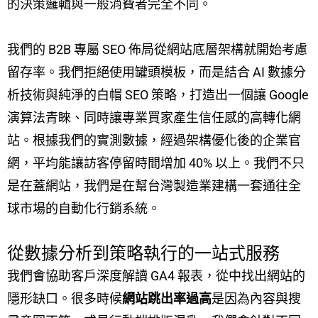
的決策邏輯與一般消費者完全不同。
我們的 B2B 專屬 SEO 佈局從網站底層架構就開始考慮
留存率。我們拒絕使用罐頭模板，而是結合 AI 數據分
析技術與純淨的白帽 SEO 策略，打造出一個讓 Google
演算法青睞、同時讓專業買家產生信任感的高轉化網
站。根據我們的實測數據，經過架構優化後的企業官
網，平均能讓訪客停留時間增加 40% 以上。我們不只
是在蓋網站，我們是在幫台灣製造業建構一套通往全
球市場的自動化行銷系統。
從數據分析到策略執行的一站式服務
我們會協助客戶深度解讀 GA4 報表，從中找出網站的
隱形缺口。很多時候
網站跳出率過高
是因為內容與搜