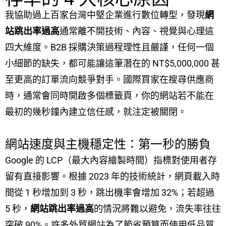
我協助過上百家台灣中堅企業進行數位轉型，發現
網
站跳出率過高
通常離不開技術、內容、視覺與心理這
四大維度。B2B 採購決策過程理性且嚴謹，任何一個
小細節的缺失，都可能讓這筆潛在的 NT$5,000,000 甚
至更高的訂單流向競爭對手。國際買家在搜尋供應商
時，通常會同時開啟多個標籤頁，你的網站若不能在
最初的幾秒鐘內建立信任感，就注定被關閉。
網站速度與主機穩定性：第一秒的勝負
Google 的 LCP（最大內容繪製時間）指標對使用者存
留有直接影響。根據 2023 年的技術統計，網頁載入時
間從 1 秒增加到 3 秒，跳出機率會增加 32%；若超過
5 秒，
網站跳出率過高
的情況將難以避免，流失率往往
突破 90%。許多外貿網站為了節省預算而使用低品質