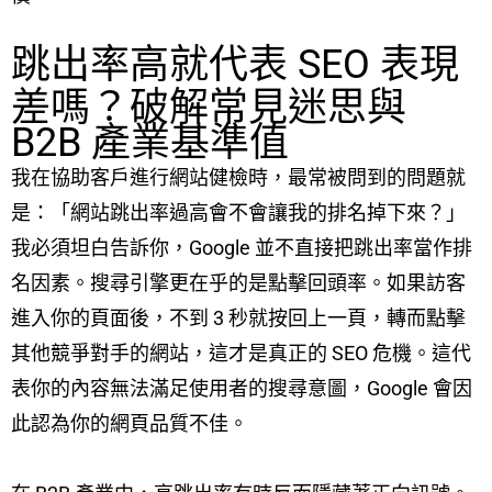
跳出率高就代表 SEO 表現
差嗎？破解常見迷思與
B2B 產業基準值
我在協助客戶進行網站健檢時，最常被問到的問題就
是：「網站跳出率過高會不會讓我的排名掉下來？」
我必須坦白告訴你，Google 並不直接把跳出率當作排
名因素。搜尋引擎更在乎的是點擊回頭率。如果訪客
進入你的頁面後，不到 3 秒就按回上一頁，轉而點擊
其他競爭對手的網站，這才是真正的 SEO 危機。這代
表你的內容無法滿足使用者的搜尋意圖，Google 會因
此認為你的網頁品質不佳。