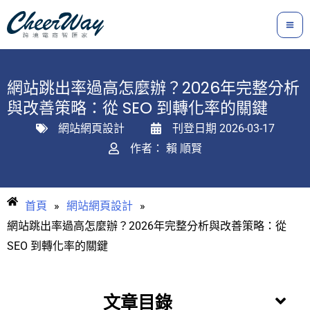
跳
至
主
要
網站跳出率過高怎麼辦？2026年完整分析
內
與改善策略：從 SEO 到轉化率的關鍵
容
網站網頁設計
刊登日期
2026-03-17
作者：
賴 順賢
首頁
»
網站網頁設計
»
網站跳出率過高怎麼辦？2026年完整分析與改善策略：從
SEO 到轉化率的關鍵
文章目錄