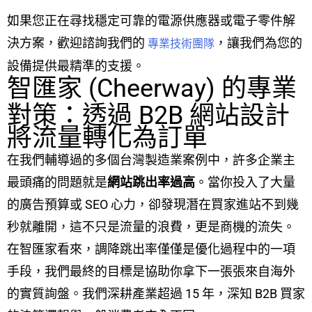
如果您正在尋找穩定可靠的電源供應器或電子零件解
決方案，歡迎諮詢我們的
，讓我們為您的
專業技術團隊
設備提供最精準的支援。
智匯家 (Cheerway) 的專業
對策：透過 B2B 網站設計
將流量轉化為訂單
在我們輔導過的多個台灣製造業案例中，許多企業主
最頭痛的問題就是
網站跳出率過高
。當你投入了大量
的廣告預算或 SEO 心力，卻發現潛在買家進站不到幾
秒就離開，這不只是流量的浪費，更是商機的流失。
在智匯家看來，調降跳出率僅僅是優化過程中的一項
手段，我們最終的目標是協助你拿下一張張來自海外
的實質詢盤。我們深耕產業超過 15 年，深知 B2B 買家