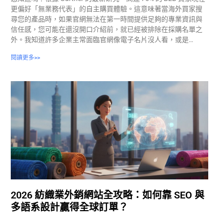
更偏好「無業務代表」的自主購買體驗。這意味著當海外買家搜
尋您的產品時，如果官網無法在第一時間提供足夠的專業資訊與
信任感，您可能在還沒開口介紹前，就已經被排除在採購名單之
外。我知道許多企業主常面臨官網像電子名片沒人看，或是…
閱讀更多>>
2026 紡織業外銷網站全攻略：如何靠 SEO 與
多語系設計贏得全球訂單？