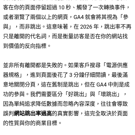
客在你的頁面停留超過 10 秒、觸發了一次轉換事件，
或者瀏覽了兩個以上的網頁，GA4 就會將其視為「參
與」，而非跳出。這意味著，在 2026 年，跳出率不再
只是離開的代名詞，而是衡量訪客是否在你的網站找
到價值的反向指標。
並非所有離開都是失敗的。如果客戶搜尋「電源供應
器規格」，進到頁面後花了 3 分鐘仔細閱讀，最後滿
意地關閉分頁，這在舊制是跳出，但在 GA4 中則是成
功的參與。我們需要區分「好跳出」與「壞跳出」，
因為單純追求降低數據而忽略內容深度，往往會導致
誤判
網站跳出率過高
的真實影響，這完全取決於頁面
的性質與你的商業目標。