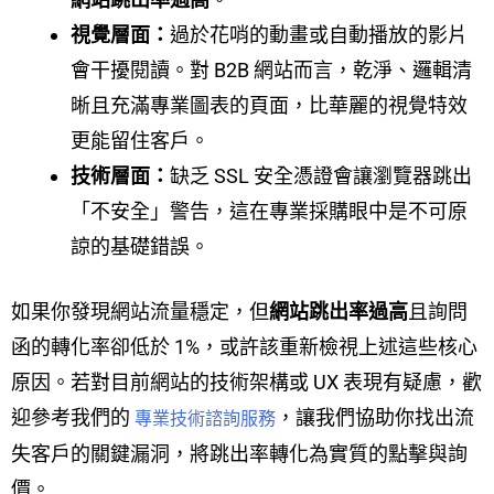
視覺層面：
過於花哨的動畫或自動播放的影片
會干擾閱讀。對 B2B 網站而言，乾淨、邏輯清
晰且充滿專業圖表的頁面，比華麗的視覺特效
更能留住客戶。
技術層面：
缺乏 SSL 安全憑證會讓瀏覽器跳出
「不安全」警告，這在專業採購眼中是不可原
諒的基礎錯誤。
如果你發現網站流量穩定，但
網站跳出率過高
且詢問
函的轉化率卻低於 1%，或許該重新檢視上述這些核心
原因。若對目前網站的技術架構或 UX 表現有疑慮，歡
迎參考我們的
，讓我們協助你找出流
專業技術諮詢服務
失客戶的關鍵漏洞，將跳出率轉化為實質的點擊與詢
價。