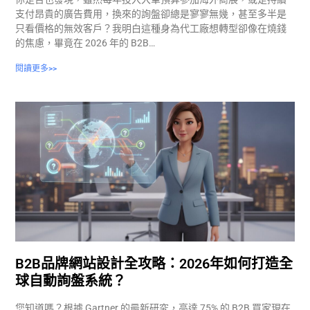
支付昂貴的廣告費用，換來的詢盤卻總是寥寥無幾，甚至多半是
只看價格的無效客戶？我明白這種身為代工廠想轉型卻像在燒錢
的焦慮，畢竟在 2026 年的 B2B…
閱讀更多>>
B2B品牌網站設計全攻略：2026年如何打造全
球自動詢盤系統？
您知道嗎？根據 Gartner 的最新研究，高達 75% 的 B2B 買家現在