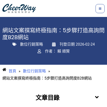
跳
至
主
要
網站文案撰寫終極指南：5步驟打造高詢問
內
度B2B網站
容
數位行銷策略
刊登日期
2026-02-24
作者：
賴 順賢
首頁
»
數位行銷策略
»
網站文案撰寫終極指南：5步驟打造高詢問度B2B網站
文章目錄