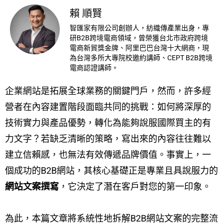
賴 順賢
智匯家有限公司創辦人，紡織傳產業出身，專
研B2B跨境電商領域，曾榮獲台北市政府跨境
電商新貿獎金牌、阿里巴巴台灣十大網商，現
為台灣多所大專院校邀約講師、CEPT B2B跨境
電商認證講師。
企業網站是拓展全球業務的關鍵門戶，然而，許多經
營者在內容建置階段面臨共同的挑戰：如何將深厚的
技術實力與產品優勢，轉化為能夠說服國際買主的有
力文字？若缺乏清晰的策略，寫出來的內容往往難以
建立信賴感，也無法有效傳遞品牌價值。事實上，一
個成功的B2B網站，其核心基礎正是專業且具說服力的
網站文案撰寫
，它決定了潛在客戶對您的第一印象。
為此，本篇文章將系統性地拆解B2B網站文案的完整流