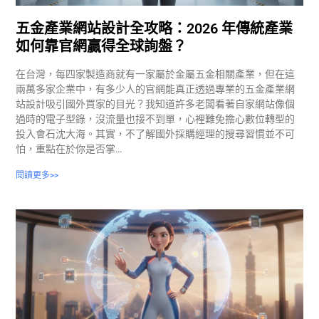
五金產業網站設計全攻略：2026 年傳統產業
如何靠官網贏得全球詢盤？
在台灣，每四家製造商就有一家屬於金屬五金相關產業，但在這
兩萬多家企業中，有多少人的官網能真正透過專業的五金產業網
站設計吸引國外買家的目光？我知道許多老闆看著自家網站像個
過時的電子型錄，沒流量也接不到單，心裡難免擔心數位轉型的
投入會石沈大海。其實，不了解國外採購經理的搜尋習慣並不可
怕，重點在於你是否掌…
閱讀更多>>