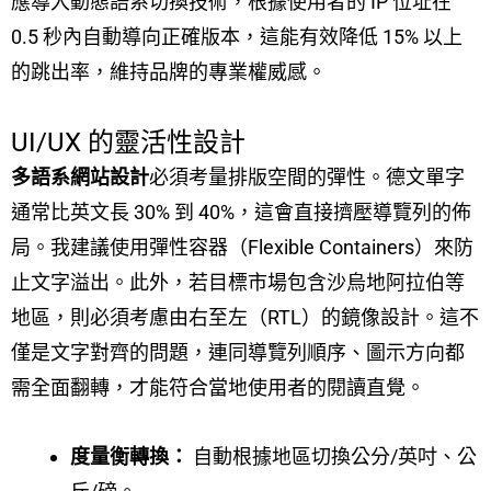
應導入動態語系切換技術，根據使用者的 IP 位址在
0.5 秒內自動導向正確版本，這能有效降低 15% 以上
的跳出率，維持品牌的專業權威感。
UI/UX 的靈活性設計
多語系網站設計
必須考量排版空間的彈性。德文單字
通常比英文長 30% 到 40%，這會直接擠壓導覽列的佈
局。我建議使用彈性容器（Flexible Containers）來防
止文字溢出。此外，若目標市場包含沙烏地阿拉伯等
地區，則必須考慮由右至左（RTL）的鏡像設計。這不
僅是文字對齊的問題，連同導覽列順序、圖示方向都
需全面翻轉，才能符合當地使用者的閱讀直覺。
度量衡轉換：
自動根據地區切換公分/英吋、公