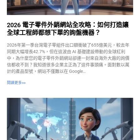
2026 電子零件外銷網站全攻略：如何打造讓
全球工程師都想下單的詢盤機器？
2026年第一季台灣電子零組件出口額衝破了655億美元，較去年
同期大幅增長42.7%，但在這波由 AI 基礎建設帶動的全球紅利
中，為什麼您的電子零件外銷網站卻連一封來自海外大廠的詢價
信都收不到？我知道很多企業主正為了這件事頭痛。面對數以萬
計的產品型號，網站不僅難以在 Google…
閱讀更多>>