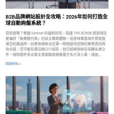
B2B品牌網站設計全攻略：2026年如何打造全
球自動詢盤系統？
您知道嗎？根據 Gartner 的最新研究，高達 75% 的 B2B 買家現在
更偏好「無業務代表」的自主購買體驗。這意味著當海外買家搜
尋您的產品時，如果官網無法在第一時間提供足夠的專業資訊與
信任感，您可能在還沒開口介紹前，就已經被排除在採購名單之
外。我知道許多企業主常面臨官網像電子名片沒人看，或是…
閱讀更多>>