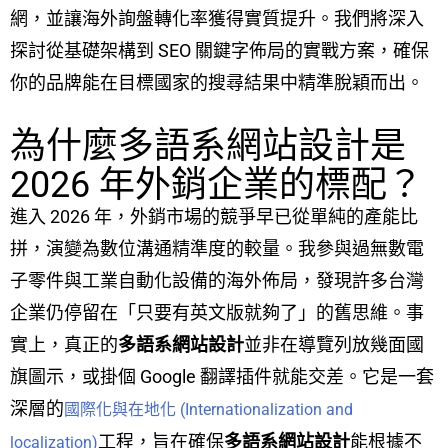
網，並讓海外詢盤轉化率獲得實質提升。我們將深入
探討從基礎架構到 SEO 關鍵字佈局的實戰方案，確保
你的品牌能在目標國家的搜尋結果中精準脫穎而出。
為什麼多語系網站設計是
2026 年外銷企業的標配？
進入 2026 年，外銷市場的競爭早已從單純的產能比
拼，演變為數位溝通精準度的較量。我參與過無數電
子零件與工業自動化設備的海外佈局，發現許多台灣
企業仍停留在「只要有英文版就夠了」的舊思維。事
實上，真正的
多語系網站設計
並非在導覽列放幾面國
旗圖示，或掛個 Google 翻譯插件就能交差。它是一套
深層的
國際化與在地化 (Internationalization and
工程，旨在確保
多語系網站設計
能根據不
localization)