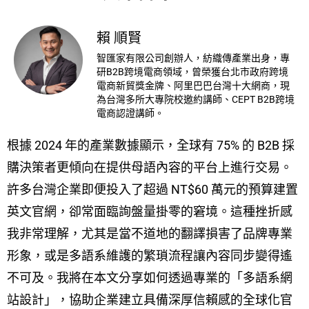
賴 順賢
智匯家有限公司創辦人，紡織傳產業出身，專
研B2B跨境電商領域，曾榮獲台北市政府跨境
電商新貿獎金牌、阿里巴巴台灣十大網商，現
為台灣多所大專院校邀約講師、CEPT B2B跨境
電商認證講師。
根據 2024 年的產業數據顯示，全球有 75% 的 B2B 採
購決策者更傾向在提供母語內容的平台上進行交易。
許多台灣企業即便投入了超過 NT$60 萬元的預算建置
英文官網，卻常面臨詢盤量掛零的窘境。這種挫折感
我非常理解，尤其是當不道地的翻譯損害了品牌專業
形象，或是多語系維護的繁瑣流程讓內容同步變得遙
不可及。我將在本文分享如何透過專業的「多語系網
站設計」，協助企業建立具備深厚信賴感的全球化官