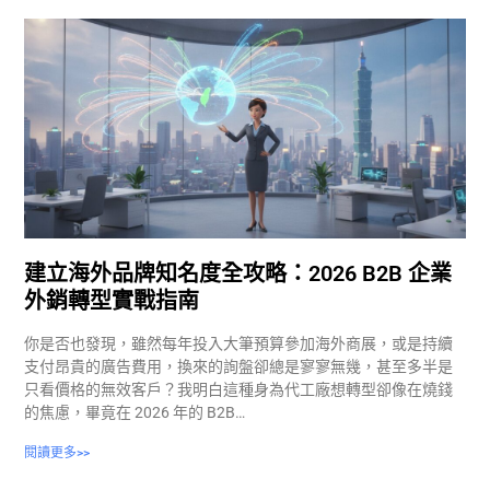
建立海外品牌知名度全攻略：2026 B2B 企業
外銷轉型實戰指南
你是否也發現，雖然每年投入大筆預算參加海外商展，或是持續
支付昂貴的廣告費用，換來的詢盤卻總是寥寥無幾，甚至多半是
只看價格的無效客戶？我明白這種身為代工廠想轉型卻像在燒錢
的焦慮，畢竟在 2026 年的 B2B…
閱讀更多>>