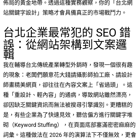
佈局的黃金地帶。透過這種實務觀察，你的「台北網
站關鍵字設計」策略才會具備真正的市場戰鬥力。
台北企業最常犯的 SEO 錯
誤：從網站架構到文案邏
輯
我在輔導台北傳統產業轉型外銷時，發現一個很有趣
的現象：老闆們願意花大錢請攝影師拍工廠、請設計
師畫精美網頁，卻往往在內容文案上「省過頭」。這
種「重設計、輕內容」的通病，導致網站雖然漂亮，
卻因缺乏關鍵資訊而無法被搜尋引擎識別。更糟糕的
是，有些企業為了快速見效，聽信偏方進行關鍵字堆
砌（Keyword Stuffing），在頁面底部塞滿密密麻麻的
詞彙。這種做法在 2026 年的演算法下不僅無效，更會