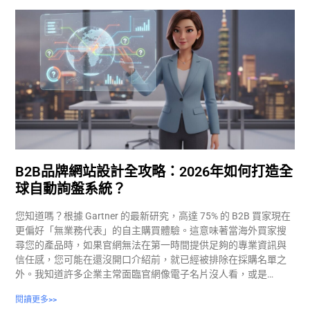
B2B品牌網站設計全攻略：2026年如何打造全
球自動詢盤系統？
您知道嗎？根據 Gartner 的最新研究，高達 75% 的 B2B 買家現在
更偏好「無業務代表」的自主購買體驗。這意味著當海外買家搜
尋您的產品時，如果官網無法在第一時間提供足夠的專業資訊與
信任感，您可能在還沒開口介紹前，就已經被排除在採購名單之
外。我知道許多企業主常面臨官網像電子名片沒人看，或是…
閱讀更多>>