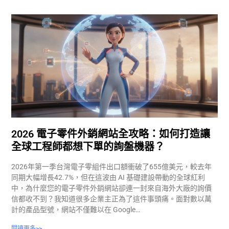
2026 電子零件外銷網站全攻略：如何打造讓
全球工程師都想下單的詢盤機器？
2026年第一季台灣電子零組件出口額衝破了655億美元，較去年
同期大幅增長42.7%，但在這波由 AI 基礎建設帶動的全球紅利
中，為什麼您的電子零件外銷網站卻連一封來自海外大廠的詢價
信都收不到？我知道很多企業主正為了這件事頭痛。面對數以萬
計的產品型號，網站不僅難以在 Google…
閱讀更多>>